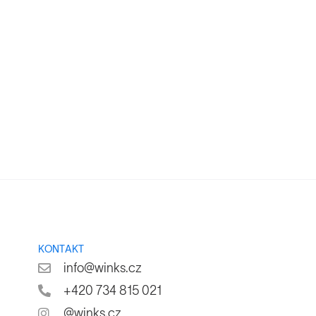
KONTAKT
info@winks.cz
+420 734 815 021
@winks.cz