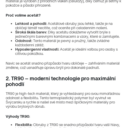
materiál je vyroben z přírodních vláken (celulózy), díky čemuž je šetrný k
pokožce a působí přirozeně.
Proč volíme acetát?
Lehkost a pohodlí:
Acetátové obruby jsou lehké, takže je na
obličeji téměř necítíte, což oceníte při celodenním nošení.
Široká škála barev:
Díky acetátu dokážeme vytvořit brýle s
jedinečnými barevnými kombinacemi a vzory, které si zamilujete.
Odolnost:
Tento materiál je pevný a pružný, takže zvládne
každodenní zátěž.
Hypoalergenní vlastnosti:
Acetát je ideální volbou pro osoby s
citlivou pokožkou.
Navíc se acetát snadno přizpůsobí tvaru obličeje – zahříváním materiál
změkne, což usnadňuje úpravu brýlí pro dokonalé padnutí.
2. TR90 – moderní technologie pro maximální
pohodlí
TR90 je high-tech materiál, který je vyhledávaný pro svou mimořádnou
odolnost a flexibilitu. Tento termoplastický polymer byl vyvinut ve
Švýcarsku a rychle si našel své místo mezi špičkovými materiály pro
výrobu brýlových obrub.
Výhody TR90:
Flexibilita:
Obruby z TR90 se snadno přizpůsobí tvaru vaší hlavy,