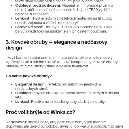
takže brýle skvěle sedí a netlačí ani po dlouhém nošení.
Odolnost proti poškození:
Materiál je mimořádně pružný a
odolný vůči zlomení, což znamená, že brýle z TR90 vydrží i
náročnější zacházení.
Lehkost:
TR90 je jedním z nejlehčích materiálů na trhu, což
oceníte zejména u větších modelů brýlí.
Barevná stálost:
Obruby z TR90 si dlouhodobě udržují svou
barvu a neztrácejí na atraktivitě ani při častém používání.
3. Kovové obruby – elegance a nadčasový
design
I když kov není naším primárním materiálem, některé naše modely
využívají lehké a odolné kovové slitinové komponenty. Kovové obruby
přinášejí minimalistický vzhled a skvělou trvanlivost.
Co nabízí kovové obruby?
Elegantní design:
Perfektní pro milovníky jemných a
nenápadných rámů.
Odolnost:
Kovové obruby jsou velmi pevné, takže vydrží dlouhá
léta.
Lehkost:
Používáme lehké slitiny, aby vás brýle netížily.
Proč volit brýle od Winks.cz?
Na
Winks.cz
dbáme na to, aby naše brýle nebyly jen módním
doplňkem, ale také dlouhodobou investicí do kvality a pohodlí. Nabízíme