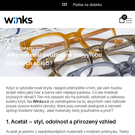
Platba na dobírku
S
k
i
0
p
t
o
c
o
25. LISTOPADU 2024
n
Jaký materiál používáme pro výrobu
t
e
brýlových obrub?
n
t
Když si vybíráte nové brýle, nejspíš přemýšlíte o tom, jak vám budou
slušet nebo jaký tvar a barva vám nejlépe padnou. Co ale materiál
brýlových obrub? Ten má zásadní vliv na pohodlí, odolnost a celkovou
kvalitu brýlí. Na
Winks.cz
se zaměřujeme na to, abychom vám nabízeli
pouze vysoce kvalitní obruby, které jsou cenově dostupné a zároveň
splňují moderní nároky. Jaké materiály tedy používáme a proč?
1. Acetát – styl, odolnost a přirozený vzhled
Acetát je jedním z nejoblíbenějších materiálů v módním průmyslu. Tento