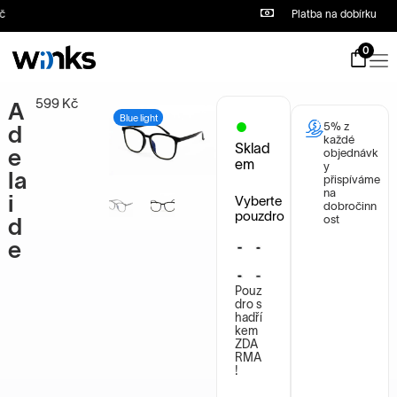
Platba na dobírku
S
k
i
0
p
t
o
599
Kč
A
c
Blue light
5% z
o
d
každé
n
Sklad
e
objednávk
t
em
y
la
e
přispíváme
n
na
i
Vyberte
dobročinn
t
pouzdro
ost
d
e
Pouz
dro s
hadří
kem
ZDA
RMA
!