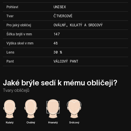
Pohlaví
UNISEX
Tvar
ČTVERCOVÉ
Pro jaký obličej
OVÁLNÝ, KULATÝ A SRDCOVÝ
Šířka brýlí v mm
147
Výška skel v mm
48
Lens
30 %
Pant
VÁLCOVÝ PANT
Jaké brýle sedí k mému obličeji?
Tvary obličejů