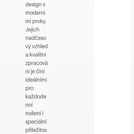
design s
moderní
mi prvky.
Jejich
nadčaso
vý vzhled
a kvalitní
zpracová
ní je činí
ideálními
pro
každode
nní
nošení i
speciální
příležitos