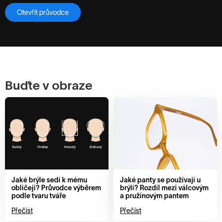
Otevřít průvodce
Buďte v obraze
Jaké brýle sedí k mému
Jaké panty se používají u
obličeji? Průvodce výběrem
brýlí? Rozdíl mezi válcovým
podle tvaru tváře
a pružinovým pantem
Přečíst
Přečíst