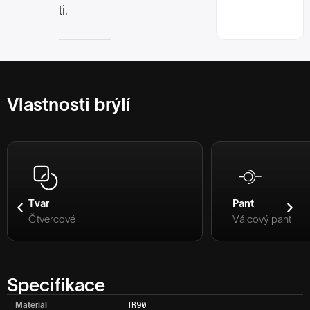
ti.
Vlastnosti brýlí
Tvar
Pant
Čtvercové
Válcový pant
Specifikace
Materiál
TR90