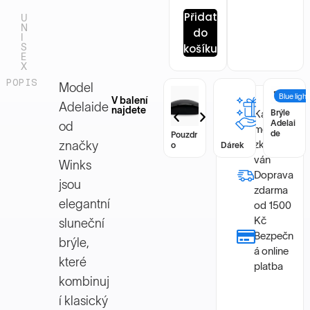
Přidat
U
N
do
I
S
košíku
E
X
POPIS
Model
ight
Blue light
Blue light
V balení
Adelaide
najdete
Každý
Brýle
Brýle
Adelai
Adelai
od
model byl
de
de
Pouzdr
Pouzdr
zkontrolo
značky
o
Dárek
o
Dárek
ván
Winks
Doprava
jsou
zdarma
elegantní
od 1500
Kč
sluneční
Bezpečn
brýle,
á online
které
platba
kombinuj
í klasický