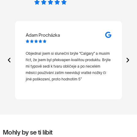
Adam Procházka
M






t
Objednal jsem si sluneční brýle “Calgary” a musím
Ne
říct, že jsem byl překvapen kvalitou produktu. Brýle
po
mi typově sedí k tvaru obličeje a po necelém
ni
měsíci používání zatím neeviduji vratké nožky či
jiné poškození, proto hodnotím 5*
Mohly by se ti líbit