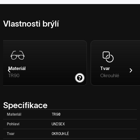
Vlastnosti brýlí
Tvar
Pant
Okrouhlé
Válcový pant
Specifikace
Materiál
TR90
Pohlaví
UNISEX
Tvar
OKROUHLÉ