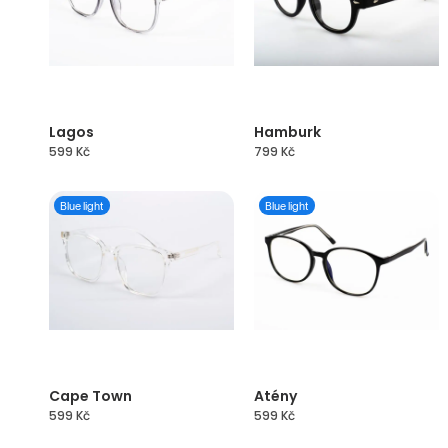
Lagos
Hamburk
599
Kč
799
Kč
Blue light
Blue light
Cape Town
Atény
599
Kč
599
Kč