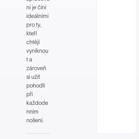
ní je činí
ideálními
pro ty,
kteří
chtějí
vyniknou
t a
zároveň
si užít
pohodlí
při
každode
nním
nošení.