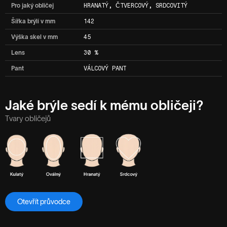
Pro jaký obličej
HRANATÝ, ČTVERCOVÝ, SRDCOVITÝ
Šířka brýlí v mm
142
Výška skel v mm
45
Lens
30 %
Pant
VÁLCOVÝ PANT
Jaké brýle sedí k mému obličeji?
Tvary obličejů
Otevřít průvodce