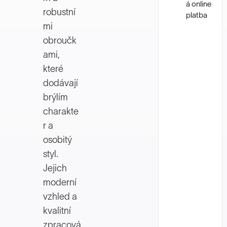
á online
robustní
platba
mi
obroučk
ami,
které
dodávají
brýlím
charakte
r a
osobitý
styl.
Jejich
moderní
vzhled a
kvalitní
zpracová