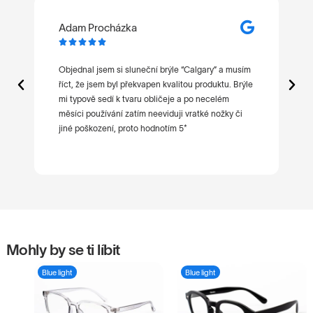
Adam Procházka
M






t
Objednal jsem si sluneční brýle “Calgary” a musím
Ne
říct, že jsem byl překvapen kvalitou produktu. Brýle
po
mi typově sedí k tvaru obličeje a po necelém
ni
měsíci používání zatím neeviduji vratké nožky či
jiné poškození, proto hodnotím 5*
Mohly by se ti líbit
Blue light
Blue light