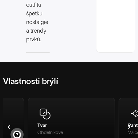
outfitu
špetku
nostalgie
a trendy
prvků.
Vlastnosti brýlí
Tvar
Pant
Obdelníkové
Válcový pant