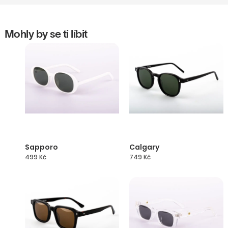
Mohly by se ti líbit
Sapporo
Calgary
499
Kč
749
Kč