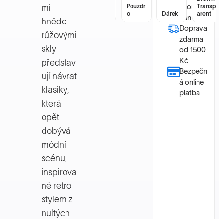
zkontrolo
mi
Pouzdr
Transp
Pouzdr
Transp
o
Dárek
arent
o
Dárek
arent
ván
hnědo-
Doprava
růžovými
zdarma
skly
od 1500
Kč
představ
Bezpečn
ují návrat
á online
klasiky,
platba
která
opět
dobývá
módní
scénu,
inspirova
né retro
stylem z
nultých