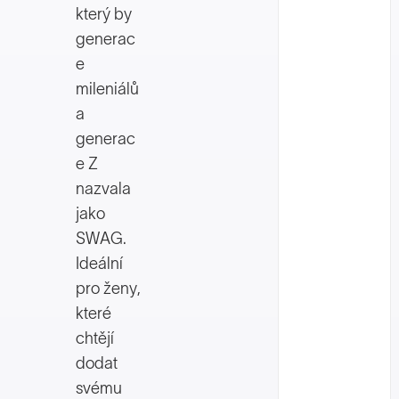
který by
generac
e
mileniálů
a
generac
e Z
nazvala
jako
SWAG.
Ideální
pro ženy,
které
chtějí
dodat
svému