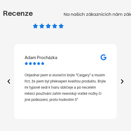
Recenze
Na našich zákaznících nám zále
Adam Procházka
M






t
Objednal jsem si sluneční brýle “Calgary” a musím
Ne
říct, že jsem byl překvapen kvalitou produktu. Brýle
po
mi typově sedí k tvaru obličeje a po necelém
ni
měsíci používání zatím neeviduji vratké nožky či
jiné poškození, proto hodnotím 5*