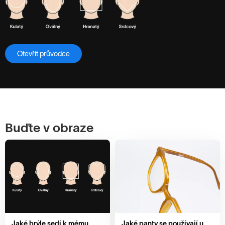
Otevřít průvodce
Buďte v obraze
Jaké brýle sedí k mému
Jaké panty se používají u