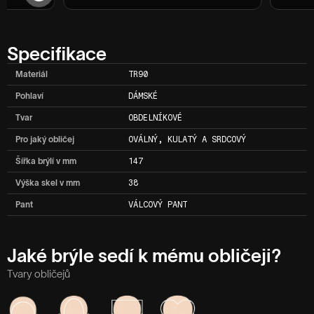
Specifikace
Materiál
TR90
Pohlaví
DÁMSKÉ
Tvar
OBDELNÍKOVÉ
Pro jaký obličej
OVÁLNÝ, KULATÝ A SRDCOVÝ
Šířka brýlí v mm
147
Výška skel v mm
38
Pant
VÁLCOVÝ PANT
Jaké brýle sedí k mému obličeji?
Tvary obličejů