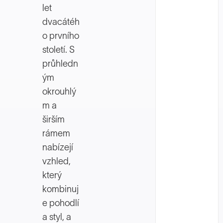
let
dvacátéh
o prvního
století. S
průhledn
ým
okrouhlý
m a
širším
rámem
nabízejí
vzhled,
který
kombinuj
e pohodlí
a styl, a