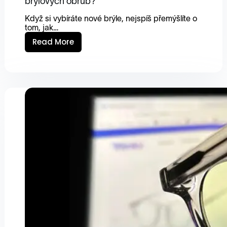
brýlových obrub?
Když si vybíráte nové brýle, nejspíš přemýšlíte o
tom, jak…
Read More