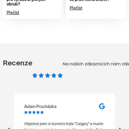
obrub?
Přečíst
Přečíst
Recenze
Na našich zákaznících nám zále
Adam Procházka
M






t
Objednal jsem si sluneční brýle “Calgary” a musím
Ne