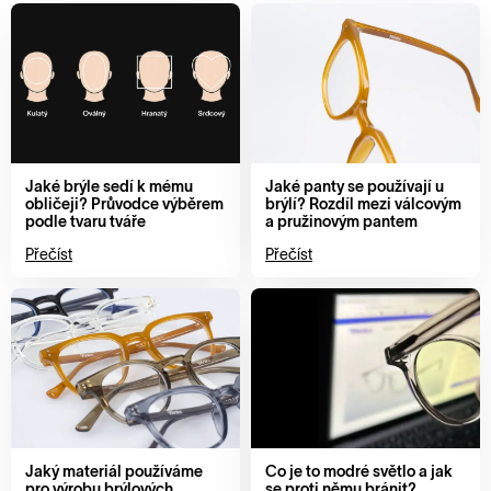
Jaké brýle sedí k mému
Jaké panty se používají u
obličeji? Průvodce výběrem
brýlí? Rozdíl mezi válcovým
podle tvaru tváře
a pružinovým pantem
Přečíst
Přečíst
Jaký materiál používáme
Co je to modré světlo a jak
pro výrobu brýlových
se proti němu bránit?