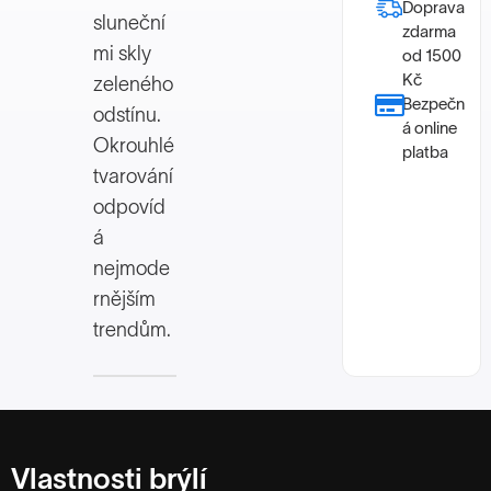
Doprava
sluneční
zdarma
mi skly
od 1500
Kč
zeleného
Bezpečn
odstínu.
á online
Okrouhlé
platba
tvarování
odpovíd
á
nejmode
rnějším
trendům.
Vlastnosti brýlí