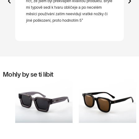
říct, že jsem byl překvapen kvalitou produktu. Brýle
po
mi typově sedí k tvaru obličeje a po necelém
ni
měsíci používání zatím neeviduji vratké nožky či
jiné poškození, proto hodnotím 5*
Mohly by se ti líbit