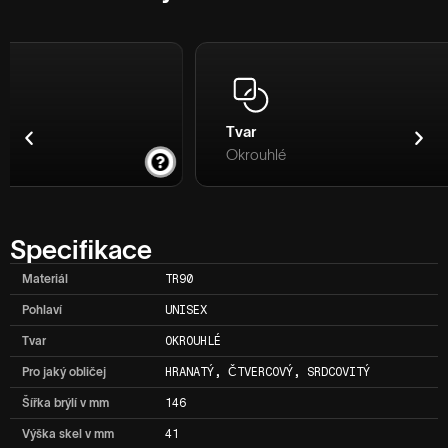
Tvar
Pant
Okrouhlé
Válcový pant
Specifikace
Materiál
TR90
Pohlaví
UNISEX
Tvar
OKROUHLÉ
Pro jaký obličej
HRANATÝ, ČTVERCOVÝ, SRDCOVITÝ
Šířka brýlí v mm
146
Výška skel v mm
41