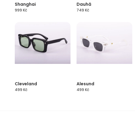
Shanghai
Dauhá
999
Kč
749
Kč
Cleveland
Alesund
499
Kč
499
Kč