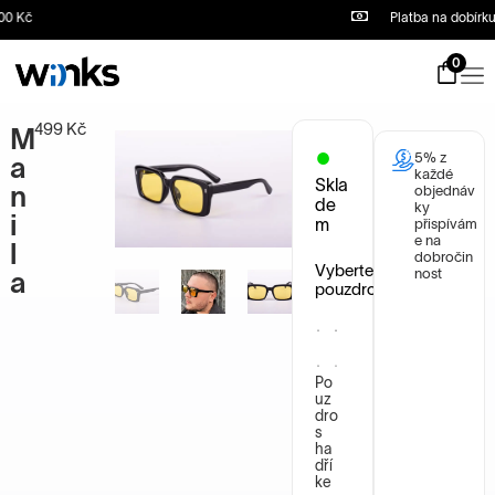
Kč
Platba na dobírku
S
k
i
0
p
t
o
499
Kč
M
c
5% z
o
a
každé
n
Skla
n
objednáv
t
de
ky
i
e
m
přispívám
n
e na
l
dobročin
t
Vyberte
nost
a
pouzdro
Po
uz
dro
s
ha
dří
ke