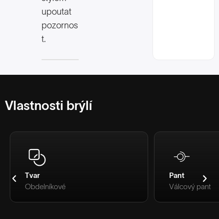
upoutat
pozornos
t.
Vlastnosti brýlí
Tvar
Pant
Obdelníkové
Válcový pant