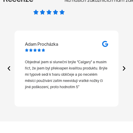
Na našich zákaznících nám zále
Adam Procházka
M






t
Objednal jsem si sluneční brýle “Calgary” a musím
Ne
říct, že jsem byl překvapen kvalitou produktu. Brýle
po
mi typově sedí k tvaru obličeje a po necelém
ni
měsíci používání zatím neeviduji vratké nožky či
jiné poškození, proto hodnotím 5*