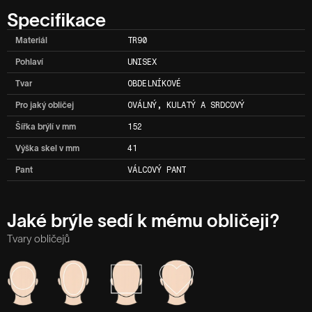
Specifikace
Materiál
TR90
Pohlaví
UNISEX
Tvar
OBDELNÍKOVÉ
Pro jaký obličej
OVÁLNÝ, KULATÝ A SRDCOVÝ
Šířka brýlí v mm
152
Výška skel v mm
41
Pant
VÁLCOVÝ PANT
Jaké brýle sedí k mému obličeji?
Tvary obličejů