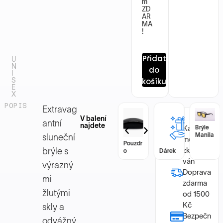
m
ZD
AR
MA
!
Přidat
U
N
do
I
S
košíku
E
X
POPIS
Extravag
V balení
antní
najdete
Každý
Brýle
Brýle
Manila
Manila
sluneční
model byl
Pouzdr
Pouzdr
zkontrolo
brýle s
o
Dárek
o
Dárek
ván
výrazný
Doprava
mi
zdarma
žlutými
od 1500
Kč
skly a
Bezpečn
odvážný