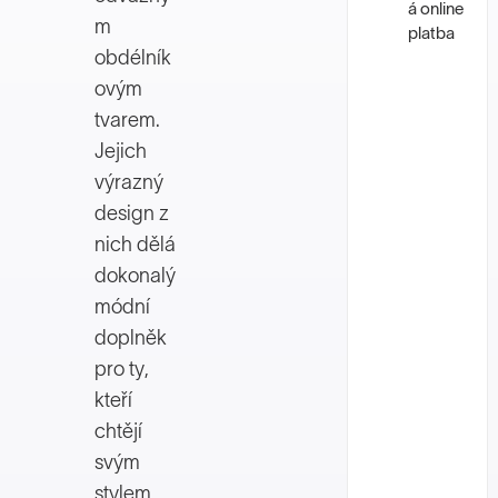
á online
m
platba
obdélník
ovým
tvarem.
Jejich
výrazný
design z
nich dělá
dokonalý
módní
doplněk
pro ty,
kteří
chtějí
svým
stylem