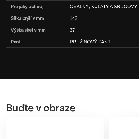
Pro jaký obličej
OVÁLNÝ, KULATÝ A SRDCOVÝ
Šířka brýlí v mm
142
Výška skel v mm
37
Pant
PRUŽINOVÝ PANT
Buďte v obraze