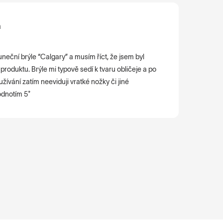
a
Matyáš





uneční brýle “Calgary” a musím říct, že jsem byl
Nemám co
produktu. Brýle mi typově sedí k tvaru obličeje a po
si model
ívání zatím neeviduji vratké nožky či jiné
odnotím 5*