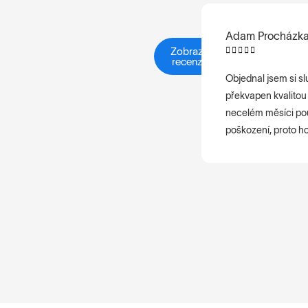
Adam Procházk
Zobrazit





recenze
Objednal jsem si sl
překvapen kvalitou 
necelém měsíci použ
poškození, proto h