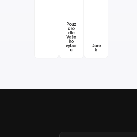
Pouz
dro
dle
Vaše
ho
výběr
Dáre
u
k