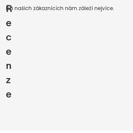
R
Na našich zákaznících nám záleží nejvíce.
e
c
e
n
z
e