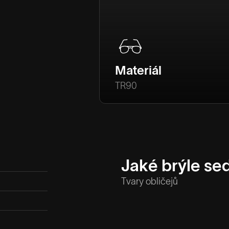
Materiál
TR90
Jaké brýle se
Tvary obličejů