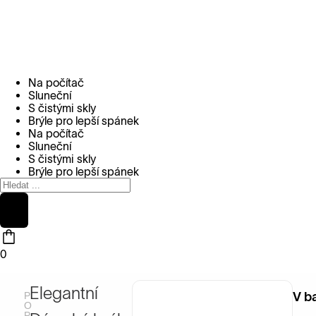
S
k
i
p
t
o
Na počítač
c
Sluneční
o
S čistými skly
n
Brýle pro lepší spánek
t
Na počítač
e
Sluneční
n
S čistými skly
t
Brýle pro lepší spánek
0
Elegantní
P
V b
O
P