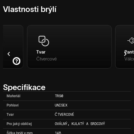
Vlastnosti brýlí
Tvar
Pant
Čtvercové
Válcový pant
Specifikace
Materiál
TR90
Pohlaví
UNISEX
Tvar
ČTVERCOVÉ
Pro jaký obličej
OVÁLNÝ, KULATÝ A SRDCOVÝ
Šířka brýlí v mm
148