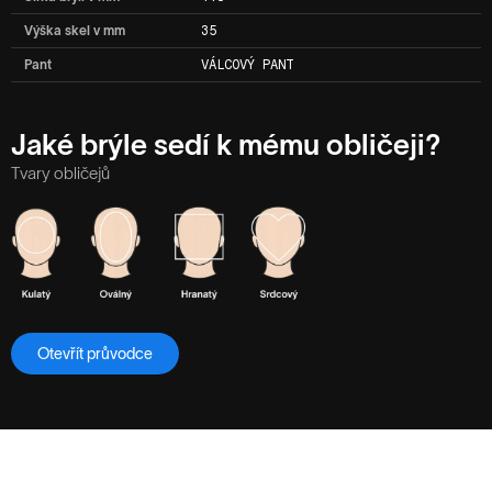
Výška skel v mm
35
Pant
VÁLCOVÝ PANT
Jaké brýle sedí k mému obličeji?
Tvary obličejů
Otevřít průvodce