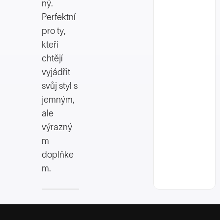
ný.
Perfektní
pro ty,
kteří
chtějí
vyjádřit
svůj styl s
jemným,
ale
výrazný
m
doplňke
m.