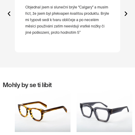
t
Objednal jsem si sluneční brýle “Calgary” a musím
Ne
říct, že jsem byl překvapen kvalitou produktu. Brýle
po
mi typově sedí k tvaru obličeje a po necelém
ni
měsíci používání zatím neeviduji vratké nožky či
jiné poškození, proto hodnotím 5*
Mohly by se ti líbit