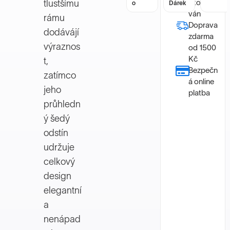
zkontrolo
tlustšímu
o
Dárek
o
Dárek
ván
rámu
Doprava
dodávájí
zdarma
výraznos
od 1500
Kč
t,
Bezpečn
zatímco
á online
jeho
platba
průhledn
ý šedý
odstín
udržuje
celkový
design
elegantní
a
nenápad