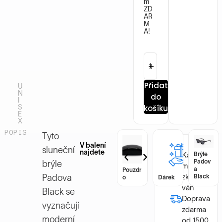
m
ZD
AR
M
A!
Přidat
U
N
do
I
S
košíku
E
X
POPIS
Tyto
V balení
sluneční
najdete
Každý
Brýle
Brýle
Padov
Padov
brýle
model byl
a
a
Pouzdr
Pouzdr
zkontrolo
Padova
Black
Black
o
Dárek
o
Dárek
ván
Black se
Doprava
vyznačují
zdarma
moderní
od 1500