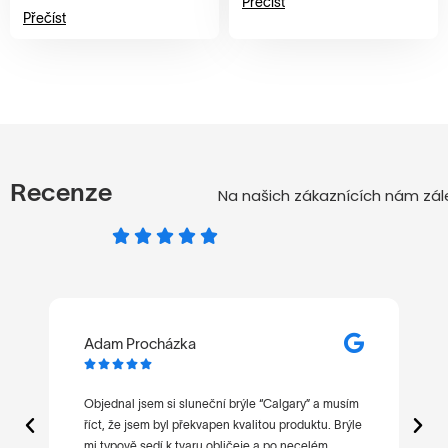
Přečíst
Přečíst
Recenze
Na našich zákaznících nám zále
Adam Procházka
M






t
Objednal jsem si sluneční brýle “Calgary” a musím
Ne
říct, že jsem byl překvapen kvalitou produktu. Brýle
po
mi typově sedí k tvaru obličeje a po necelém
ni