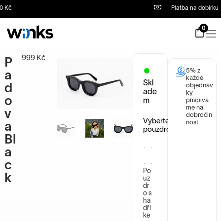
Platba na dobírku
S
k
i
0
p
t
o
999
Kč
P
c
5% z
o
a
každé
n
Skl
d
objednáv
t
ade
ky
o
e
m
přispívá
n
me na
v
dobročin
t
Vyberte
nost
a
pouzdro
Bl
a
c
Po
k
uz
dr
o s
ha
dří
ke