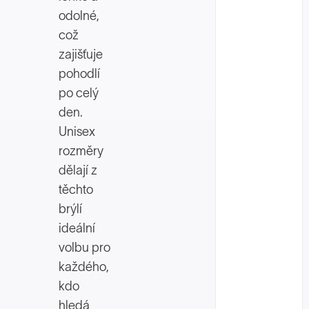
odolné,
což
zajišťuje
pohodlí
po celý
den.
Unisex
rozměry
dělají z
těchto
brýlí
ideální
volbu pro
každého,
kdo
hledá