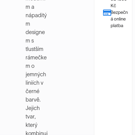
Kč
m a
Bezpečn
nápaditý
á online
m
platba
designe
m s
tlustším
rámečke
m o
jemných
liniích v
černé
barvě.
Jejich
tvar,
který
kombinuj