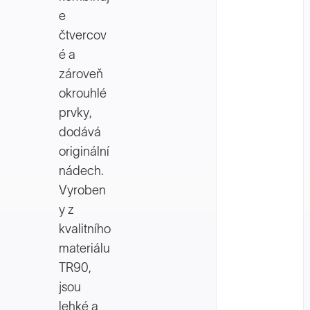
e
čtvercov
é a
zároveň
okrouhlé
prvky,
dodává
originální
nádech.
Vyroben
y z
kvalitního
materiálu
TR90,
jsou
lehké a