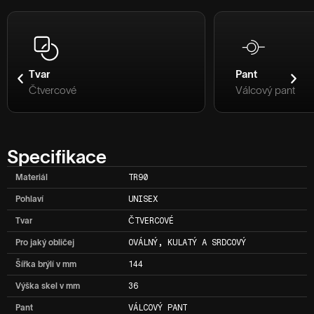
Tvar
Pant
Čtvercové
Válcový pant
Specifikace
Materiál
TR90
Pohlaví
UNISEX
Tvar
ČTVERCOVÉ
Pro jaký obličej
OVÁLNÝ, KULATÝ A SRDCOVÝ
Šířka brýlí v mm
144
Výška skel v mm
36
Pant
VÁLCOVÝ PANT