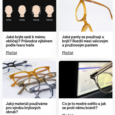
Jaké brýle sedí k mému
Jaké panty se používají u
obličeji? Průvodce výběrem
brýlí? Rozdíl mezi válcovým
podle tvaru tváře
a pružinovým pantem
Přečíst
Přečíst
Jaký materiál používáme
Co je to modré světlo a jak
pro výrobu brýlových
se proti němu bránit?
obrub?