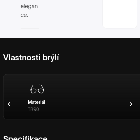
elegan
ce.
Vlastnosti brýlí
Materiál
TR90
Specifikace