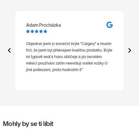
Adam Procházka
M






Objednal jsem si sluneční brýle “Calgary” a musím
Ne
říct, že jsem byl překvapen kvalitou produktu. Brýle
po
mi typově sedí k tvaru obličeje a po necelém
ni
měsíci používání zatím neeviduji vratké nožky či
jiné poškození, proto hodnotím 5*
Mohly by se ti líbit