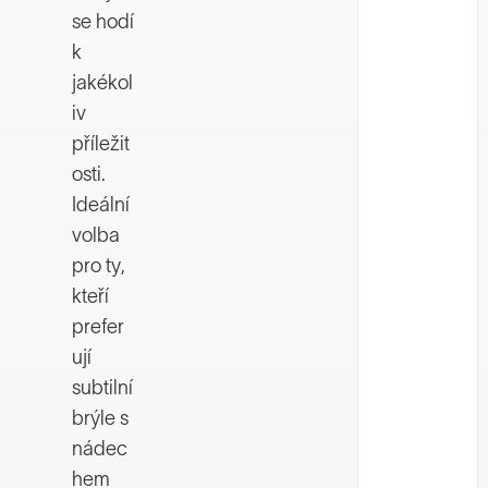
se hodí
k
jakékol
iv
příležit
osti.
Ideální
volba
pro ty,
kteří
prefer
ují
subtilní
brýle s
nádec
hem