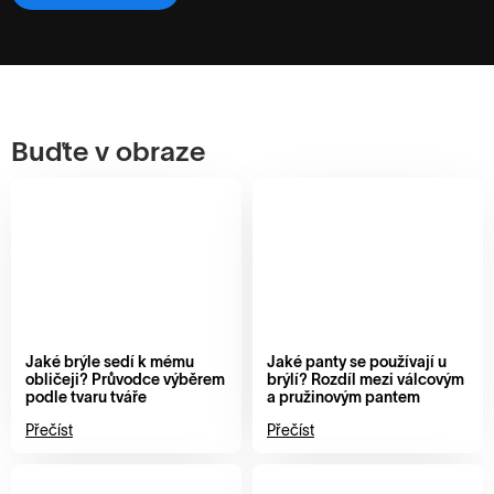
Buďte v obraze
Jaké brýle sedí k mému
Jaké panty se používají u
obličeji? Průvodce výběrem
brýlí? Rozdíl mezi válcovým
podle tvaru tváře
a pružinovým pantem
Přečíst
Přečíst