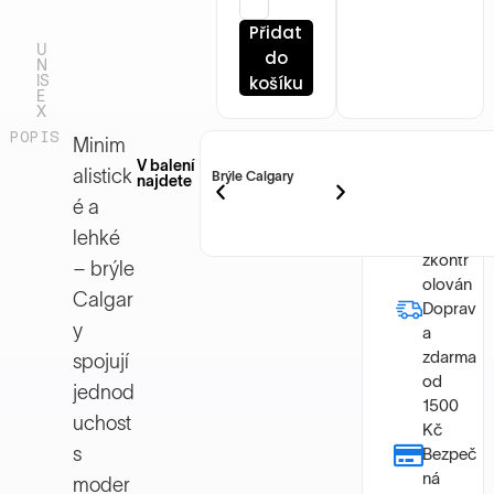
Přidat
U
do
N
IS
košíku
E
X
POPIS
Minim
V balení
alistick
Brýle Calgary
najdete
Každý
é a
model
byl
lehké
zkontr
– brýle
olován
Calgar
Doprav
y
a
zdarma
spojují
od
jednod
1500
uchost
Kč
s
Bezpeč
ná
moder