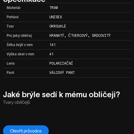
Materiál
TR90
Pohlaví
UNISEX
Tvar
OKROUHLÉ
Pro jaký obličej
HRANATÝ, ČTVERCOVÝ, SRDCOVITÝ
Šířka brýlí v mm
141
Výška skel v mm
41
Lens
POLARIZAČNÍ
Pant
VÁLCOVÝ PANT
Jaké brýle sedí k mému obličeji?
Tvary obličejů
Otevřít průvodce