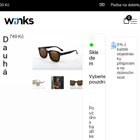
Kč
Platba na dobírku
S
k
i
0
p
t
o
749
Kč
D
c
5% z
o
a
každé
n
Skla
u
objednáv
t
de
ky
h
e
m
přispívám
n
e na
á
dobročin
t
Vyberte
nost
pouzdro
Po
uz
dro
s
ha
dří
ke