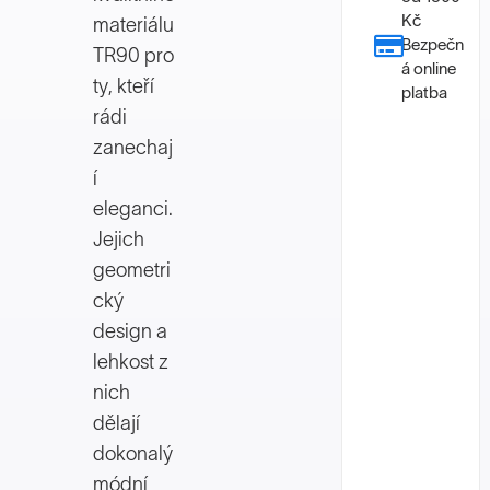
Kč
materiálu
Bezpečn
TR90 pro
á online
ty, kteří
platba
rádi
zanechaj
í
eleganci.
Jejich
geometri
cký
design a
lehkost z
nich
dělají
dokonalý
módní