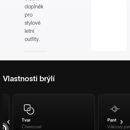
doplněk
pro
stylové
letní
outfity.
Vlastnosti brýlí
Tvar
Pant
Čtvercové
Válcový pant