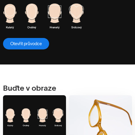
Otevřít průvodce
Buďte v obraze