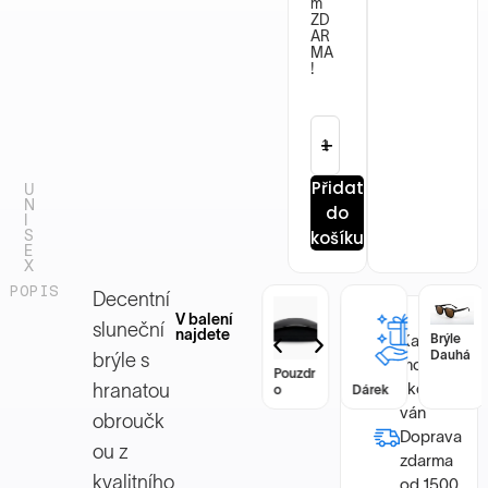
m
ZD
AR
MA
!
Přidat
U
N
do
I
S
košíku
E
X
POPIS
Decentní
V balení
sluneční
najdete
Každý
Brýle
Brýle
Dauhá
Dauhá
brýle s
model byl
Pouzdr
Pouzdr
zkontrolo
hranatou
o
Dárek
o
Dárek
ván
obroučk
Doprava
ou z
zdarma
kvalitního
od 1500