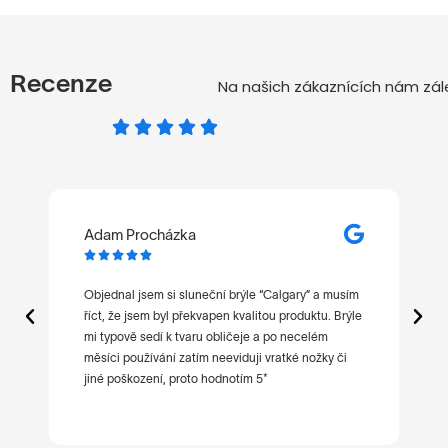
Recenze
Na našich zákaznících nám zále
Adam Procházka
M






t
Objednal jsem si sluneční brýle “Calgary” a musím
Ne
říct, že jsem byl překvapen kvalitou produktu. Brýle
po
mi typově sedí k tvaru obličeje a po necelém
ni
měsíci používání zatím neeviduji vratké nožky či
jiné poškození, proto hodnotím 5*