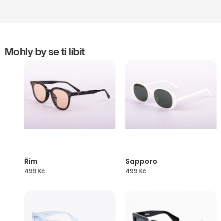
Mohly by se ti líbit
Řím
Sapporo
499
Kč
499
Kč