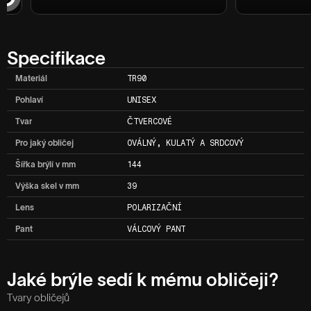
Specifikace
Materiál
TR90
Pohlaví
UNISEX
Tvar
ČTVERCOVÉ
Pro jaký obličej
OVÁLNÝ, KULATÝ A SRDCOVÝ
Šířka brýlí v mm
144
Výška skel v mm
39
Lens
POLARIZAČNÍ
Pant
VÁLCOVÝ PANT
Jaké brýle sedí k mému obličeji?
Tvary obličejů